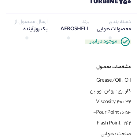
TURBINE 750
دسته بندی
برند
ارسال محصول از
محصولات هوایی
AEROSHELL
یک روز آینده
موجود در انبار
مشخصات محصول
Grease/Oil :
Oil
کاربری :
روغن توربین
Viscosity 40 :
32
Pour Point :
>54-
Flash Point :
242
صنعت :
هوایی