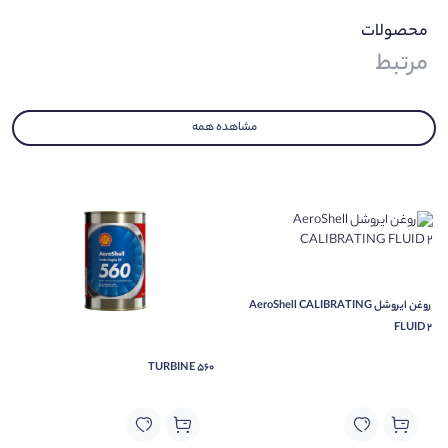
محصولات
مرتبط
مشاهده همه
روغن ایروشل AeroShell CALIBRATING
FLUID 2
TURBINE 560