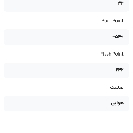
32
Pour Point
>54-
Flash Point
242
صنعت
هوایی