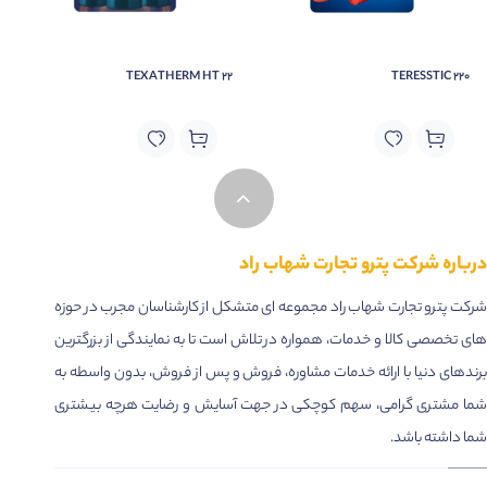
• Contains Biocide – enhanced fluid life.
• Good performance/cost ratio – assisting
TEXATHERM HT 22
TERESSTIC 220
in optimising production cost
درباره شرکت پترو تجارت شهاب راد
شرکت پترو تجارت شهاب راد مجموعه ای متشکل از کارشناسان مجرب در حوزه
های تخصصی کالا و خدمات، همواره در تلاش است تا به نمایندگی از بزرگترین
برندهای دنیا با ارائه خدمات مشاوره، فروش و پس از فروش، بدون واسطه به
شما مشتری گرامی، سهم کوچکی در جهت آسایش و رضایت هرچه بیشتری
شما داشته باشد.