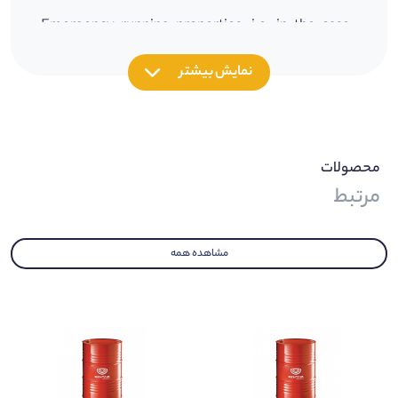
• Emergency running properties, i.e. in the case of
mixed friction providing of wear protection by solid
نمایش بیشتر
lubricants and EP additives
• Good protection against scarring (false Brinelling)
• Good water-washout resistance
محصولات
• Good corrosion protection
مرتبط
• Good protection against fretting corrosion
Composition
مشاهده همه
• Mineral oil
• Lithium soap
• Solid lubricants
• EP additive