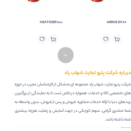
• Corrosion inhibitor
Applications
HEATOSER 6100
AIRNIS SH 46
Used successfully on roller bearings, plain bearings,
sliding guides, roller guides, ball-and-socket joints,
splined shafts and threaded spindles.
درباره شرکت پترو تجارت شهاب راد
شرکت پترو تجارت شهاب راد مجموعه ای متشکل از کارشناسان مجرب در حوزه
های تخصصی کالا و خدمات، همواره در تلاش است تا به نمایندگی از بزرگترین
برندهای دنیا با ارائه خدمات مشاوره، فروش و پس از فروش، بدون واسطه به
شما مشتری گرامی، سهم کوچکی در جهت آسایش و رضایت هرچه بیشتری
شما داشته باشد.