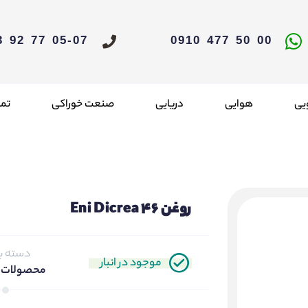
05-07 77 92 33 021
00 50 477 0910
یی
هوایی
دریایی
صنعت خوراکی
تما
روغن Eni Dicrea 46
دسته ب
موجود در انبار
محصولات 