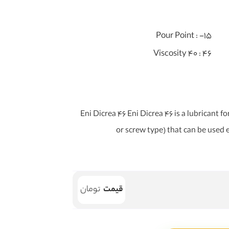
Pour Point :
-15
Viscosity 40 :
46
Eni Dicrea 46 Eni Dicrea 46 is a lubricant for 
or screw type) that can be used e
قیمت
تومان