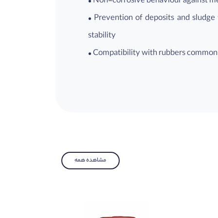
• Non-corrosive behaviour against met
• Prevention of deposits and sludge 
stability
• Compatibility with rubbers commonl
مشاهده همه