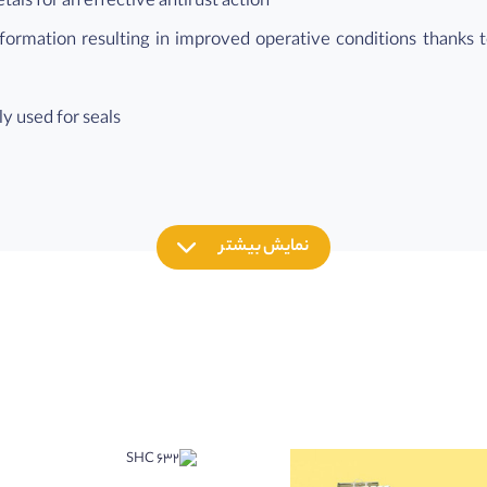
als for an effective antirust action
formation resulting in improved operative conditions thanks 
y used for seals
نمایش بیشتر