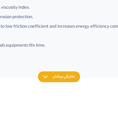
 viscosity index.
rosion protection.
o low friction coefficient and increases energy efficiency co
ds equipments life time.
نمایش بیشتر