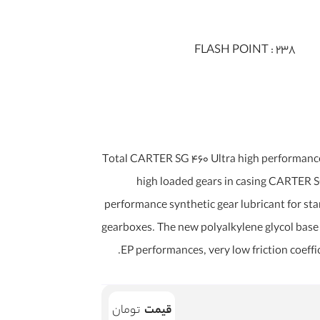
FLASH POINT :
238
Total CARTER SG 460 Ultra high performance synthet
high loaded gears in casing CARTER S
performance synthetic gear lubricant for st
gearboxes. The new polyalkylene glycol base 
EP performances, very low friction coeffi
قیمت
تومان