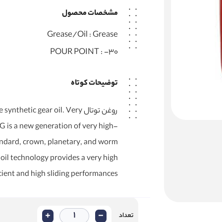
مشخصات محصول
Grease/Oil :
Grease
POUR POINT :
-30
توضیحات کوتاه
روغن توتال ic gear oil. Very
G is a new generation of very high-
andard, crown, planetary, and worm
oil technology provides a very high
cient and high sliding performances.
+
-
تعداد