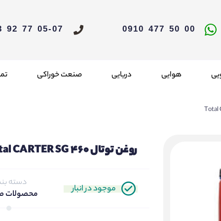
05-07 77 92 33 021
00 50 477 0910
یی
هوایی
دریایی
صنعت خوراکی
تما
روغن توتال Total CARTER SG 460
دسته بن
موجود در انبار
محصولات ص