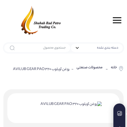
خانه
محصولات صنعتی
-
- روغن آویلوب AVILUB GEAR PAO 320